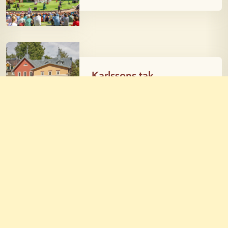
Karlssons tak
Kajsa Kavats mormors
hus