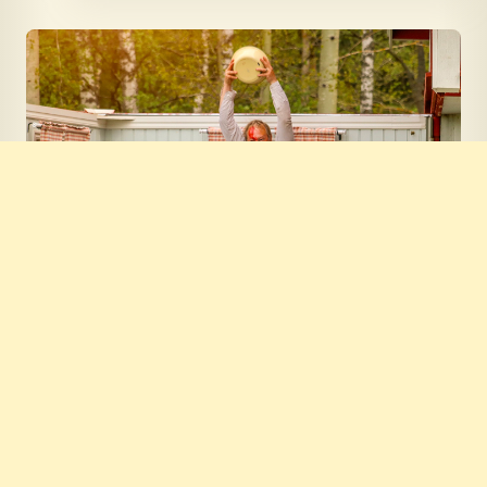
När Emil hävde paltsmet över sin
fader
När Emil får höra att det finns en råtta i
köket bestämmer han sig för att gillra en
fälla.