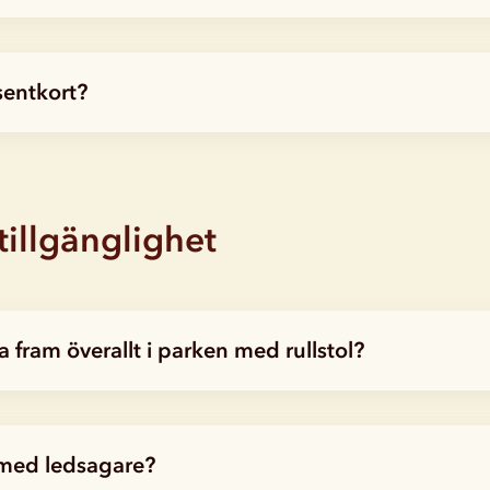
sentkort?
tillgänglighet
 fram överallt i parken med rullstol?
 med ledsagare?