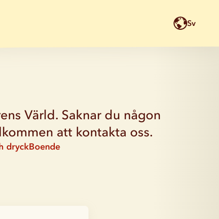
Sv
grens Värld. Saknar du någon
välkommen att kontakta oss.
h dryck
Boende