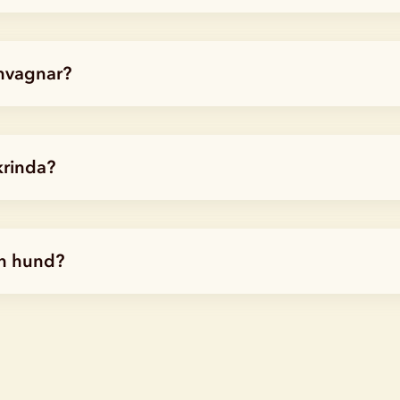
rnvagnar?
krinda?
in hund?