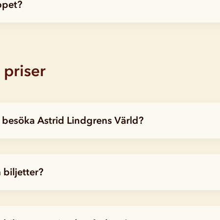
ppet?
 priser
t besöka Astrid Lindgrens Värld?
biljetter?