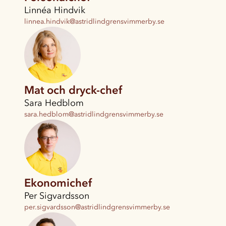
Linnéa Hindvik
linnea.hindvik@astridlindgrensvimmerby.se
Mat och dryck-chef
Sara Hedblom
sara.hedblom@astridlindgrensvimmerby.se
Ekonomichef
Per Sigvardsson
per.sigvardsson@astridlindgrensvimmerby.se