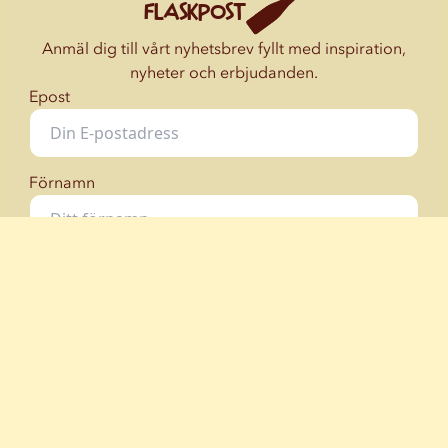
FLASKPOST
Anmäl dig till vårt nyhetsbrev fyllt med inspiration,
nyheter och erbjudanden.
Epost
Förnamn
Jag samtycker till
villkoren.
© 2026 Astrid Lindgrens Vimmerby AB.
info@astridlindgrensvarld.se
,
+46 (0)492 798 00
. SE-598 85
Vimmerby, Sweden. Org. nr: 556303-3033.