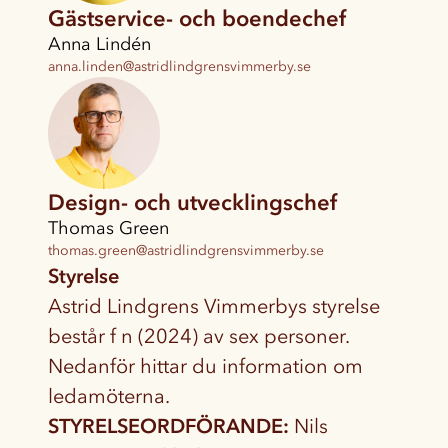
Gästservice- och boendechef
Anna Lindén
anna.linden@astridlindgrensvimmerby.se
Design- och utvecklingschef
Thomas Green
thomas.green@astridlindgrensvimmerby.se
Styrelse
Astrid Lindgrens Vimmerbys styrelse
består f n (2024) av sex personer.
Nedanför hittar du information om
ledamöterna.
STYRELSEORDFÖRANDE:
Nils