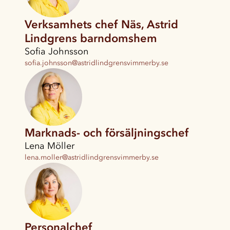
Verksamhets chef Näs, Astrid
Lindgrens barndomshem
Sofia Johnsson
sofia.johnsson@astridlindgrensvimmerby.se
Marknads- och försäljningschef
Lena Möller
lena.moller@astridlindgrensvimmerby.se
Personalchef