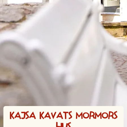
Kajsa Kavats mormors
hus