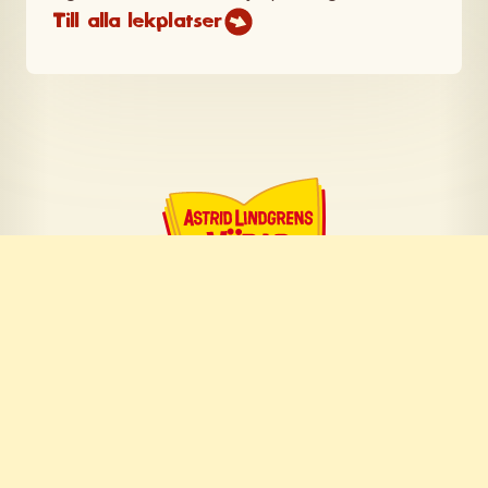
Till alla lekplatser
Om företaget
Om Astrid Lindgren
Om oss
Pressrum