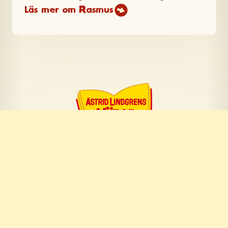
Läs mer om Rasmus
Om företaget
Om Astrid Lindgren
Om oss
Pressrum