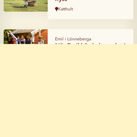
Katthult
Emil i Lönneberga
När Emil körde huvudet i
soppskålen
Katthult
Emil i Lönneberga
När Emil hävde paltsmet
över sin fader
Katthult