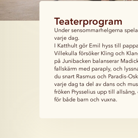
Teaterprogram
Under sensommarhelgerna spelar v
varje dag.
I Katthult gör Emil hyss till pappa
Villekulla försöker Kling och Klan
på Junibacken balanserar Madic
fallskärm med paraply, och lyssna
du snart Rasmus och Paradis-Oska
varje dag ta del av dans och mu
fröken Prysselius upp till allsån
för både barn och vuxna.