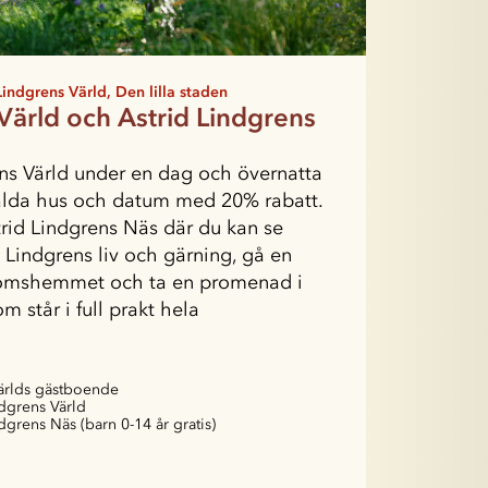
Lindgrens Värld, Den lilla staden
Värld och Astrid Lindgrens
ns Värld under en dag och övernatta
valda hus och datum med 20% rabatt.
rid Lindgrens Näs där du kan se
 Lindgrens liv och gärning, gå en
domshemmet och ta en promenad i
 står i full prakt hela
Världs gästboende
ndgrens Värld
ndgrens Näs (barn 0-14 år gratis)