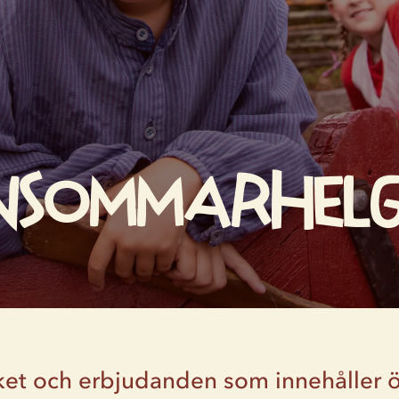
nsommarhel
aket och erbjudanden som innehåller ö