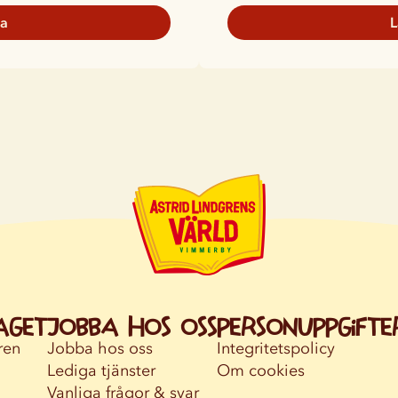
ka
L
aget
Jobba hos oss
Personuppgifte
ren
Jobba hos oss
Integritetspolicy
Lediga tjänster
Om cookies
Vanliga frågor & svar