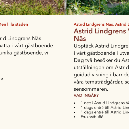
en lilla staden
Astrid Lindgrens Näs, Astrid 
Astrid Lindgrens 
Näs
rid Lindgrens Näs
tta i vårt gästboende.
Upptäck Astrid Lindgre
 unika gästboende, vi
i vårt gästboende i ut
Dag två besöker du Ast
utställningen om Astrid
guidad visning i barn
de
våra tematrädgårdar, som
sensommaren.
VAD INGÅR?
1 natt i Astrid Lindgrens 
1 dags entré till Astrid Li
1 dags entré till Astrid Li
Frukostbuffé