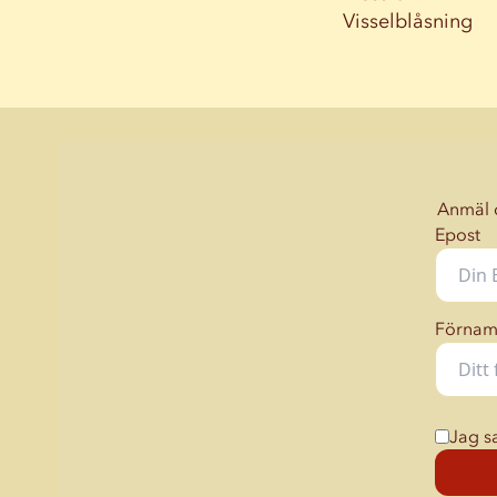
Visselblåsning
Anmäl d
Epost
Förna
Jag s