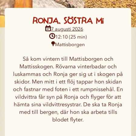
Ronja, söstra mi
12:10 (25 min)
Mattisborgen
Så kom vintern till Mattisborgen och
Mattisskogen. Rövarna vinterbadar och
luskammas och Ronja ger sig ut i skogen på
skidor. Men mitt i ett flöj tappar hon skidan
och fastnar med foten i ett rumpnissehål. En
vildvittra får syn på Ronja och flyger för att
hämta sina vildvittresystrar. De ska ta Ronja
med till bergen, där hon ska arbeta tills
blodet flyter.