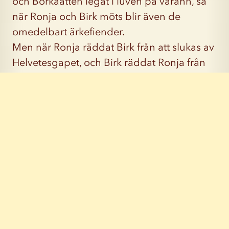
och Borkaätten legat i luven på varann, så
när Ronja och Birk möts blir även de
omedelbart ärkefiender.
Men när Ronja räddat Birk från att slukas av
Helvetesgapet, och Birk räddat Ronja från
både de underjordiska och vildvittrorna,
blir det plötsligt svårt att tycka riktigt illa om
varandra.
Tillbaka till föreställningarna