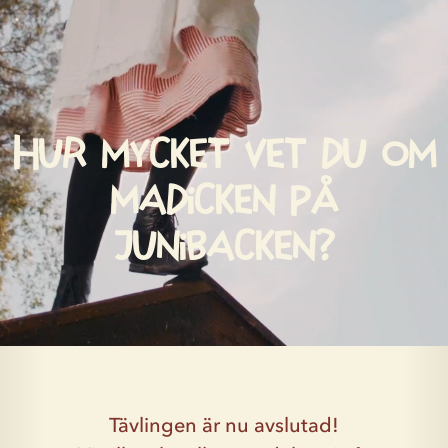
Hur mycket vet du om
Madicken på
Junibacken?
Tävlingen är nu avslutad!