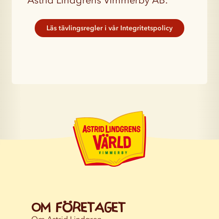
Astrid Lindgrens Vimmerby AB.
Läs tävlingsregler i vår Integritetspolicy
Om företaget
Om Astrid Lindgren