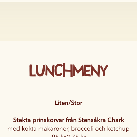
Lunchmeny
Liten/Stor
Stekta prinskorvar från Stensåkra Chark
med kokta makaroner, broccoli och ketchup
95 kr/175 kr