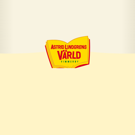
Om företaget
Om Astrid Lindgren
Om oss
Pressrum
Visselblåsning
Jobba hos oss