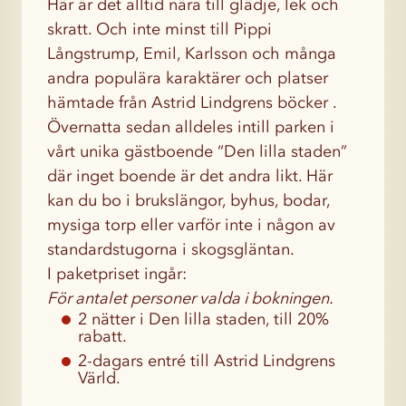
Här är det alltid nära till glädje, lek och
skratt. Och inte minst till Pippi
Långstrump, Emil, Karlsson och många
andra populära karaktärer och platser
hämtade från Astrid Lindgrens böcker .
Övernatta sedan alldeles intill parken i
vårt unika gästboende “Den lilla staden”
där inget boende är det andra likt. Här
kan du bo i brukslängor, byhus, bodar,
mysiga torp eller varför inte i någon av
standardstugorna i skogsgläntan.
I paketpriset ingår:
För antalet personer valda i bokningen.
2 nätter i Den lilla staden, till 20%
rabatt.
2-dagars entré till Astrid Lindgrens
Värld.