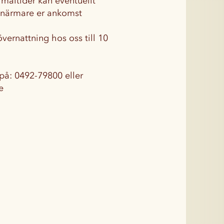
 måltider kan eventuellt
 närmare er ankomst
vernattning hos oss till 10
 på: 0492-79800 eller
e