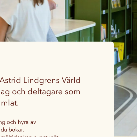
Astrid Lindgrens Värld
 lag och deltagare som
amlat.
ing och hyra av
 du bokar.