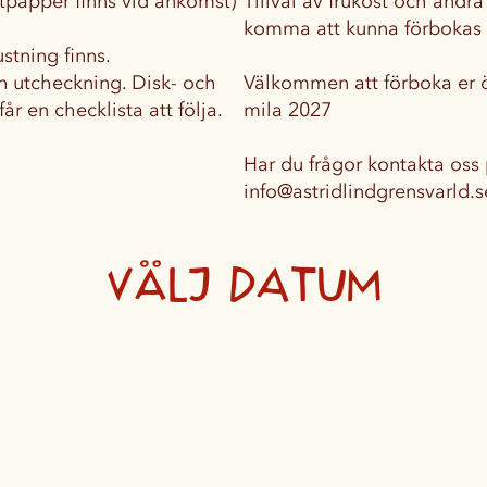
ttpapper finns vid ankomst)
Tillval av frukost och andra
komma att kunna förbokas
stning finns.
n utcheckning. Disk- och
Välkommen att förboka er ö
år en checklista att följa.
mila 2027
Har du frågor kontakta oss
info@astridlindgrensvarld.s
Välj datum