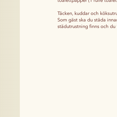
toalettpapper (1 rulle toale
Täcken, kuddar och köksutru
Som gäst ska du städa inna
städutrustning finns och du f