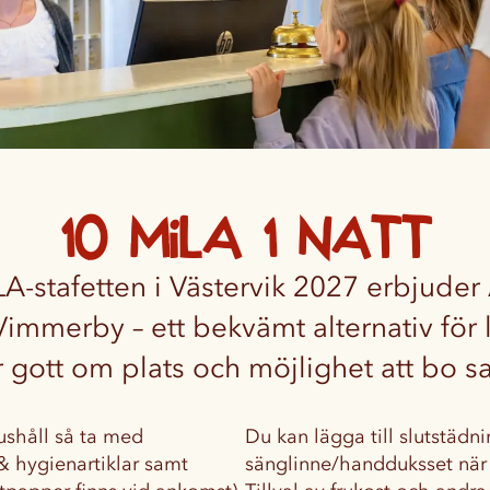
10 mila 1 natt
stafetten i Västervik 2027 erbjuder 
immerby – ett bekvämt alternativ för
 gott om plats och möjlighet att bo s
hushåll så ta med
Du kan lägga till slutstädn
& hygienartiklar samt
sänglinne/handduksset när