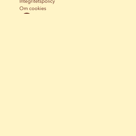
Integritetspolicy
Om cookies
Instagram
Facebook
YouTube
FLASKPOST
Anmäl dig till vårt nyhetsbrev fyllt med inspiration,
nyheter och erbjudanden.
Epost