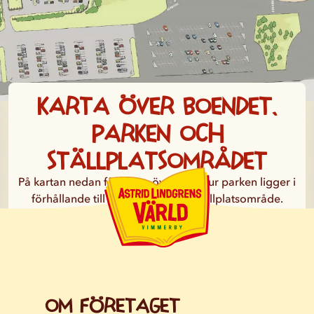
Karta över boendet,
parken och
ställplatsområdet
På kartan nedan får du en överblick hur parken ligger i
förhållande till vårt boende och ställplatsområde.
Visa översiktskarta
Om företaget