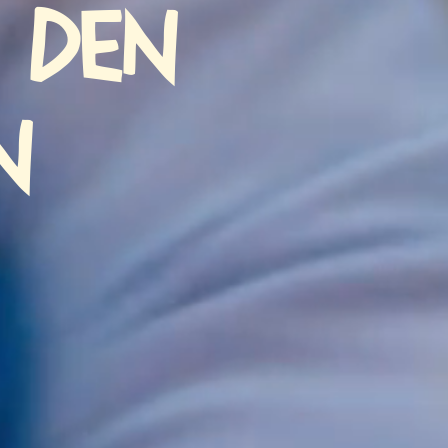
 den
n