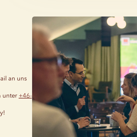
ail an uns
n unter
+46-
y!