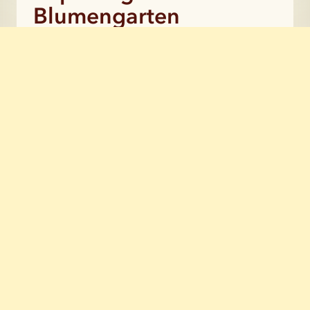
Blumengarten
Hier hilft Jonathan ihr mit dem großen
Blumengarten und sie schmieden
Pläne zur Befreiung des
Heckenrosentals.