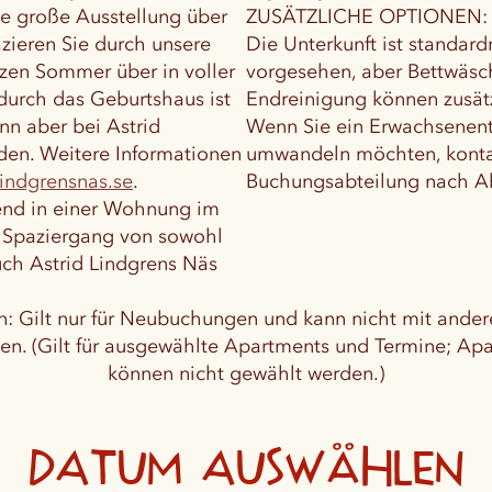
e große Ausstellung über
ZUSÄTZLICHE OPTIONEN:
zieren Sie durch unsere
Die Unterkunft ist standar
zen Sommer über in voller
vorgesehen, aber Bettwäsc
durch das Geburtshaus ist
Endreinigung können zusät
nn aber bei Astrid
Wenn Sie ein Erwachsenenti
den. Weitere Informationen
umwandeln möchten, kontak
lindgrensnas.se
.
Buchungsabteilung nach Ab
end in einer Wohnung im
n Spaziergang von sowohl
uch Astrid Lindgrens Näs
n: Gilt nur für Neubuchungen und kann nicht mit and
en. (Gilt für ausgewählte Apartments und Termine; 
können nicht gewählt werden.)
Datum auswählen