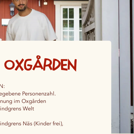
m Oxgården
N:
gegebene Personenzahl.
ohnung im Oxgården
 Lindgrens Welt
Lindgrens Näs (Kinder frei),