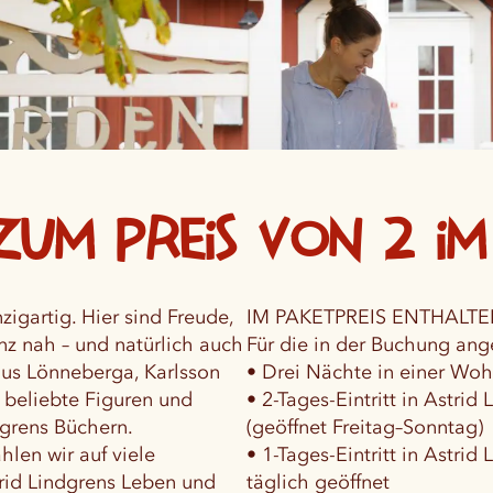
zum Preis von 2 i
zigartig. Hier sind Freude,
IM PAKETPREIS ENTHALTE
z nah – und natürlich auch
Für die in der Buchung an
aus Lönneberga, Karlsson
• Drei Nächte in einer W
beliebte Figuren und
• 2-Tages-Eintritt in Astrid
dgrens Büchern.
(geöffnet Freitag–Sonntag)
hlen wir auf viele
• 1-Tages-Eintritt in Astrid 
rid Lindgrens Leben und
täglich geöffnet