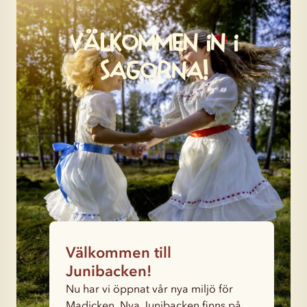
Välkommen in i
sagorna!
Välkommen till
Junibacken!
Nu har vi öppnat vår nya miljö för
Madicken. Nya Junibacken finns på