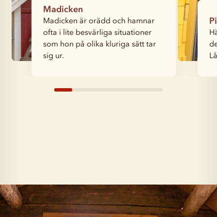
Madicken
Madicken är orädd och hamnar
P
ofta i lite besvärliga situationer
Hä
som hon på olika kluriga sätt tar
de
sig ur.
L