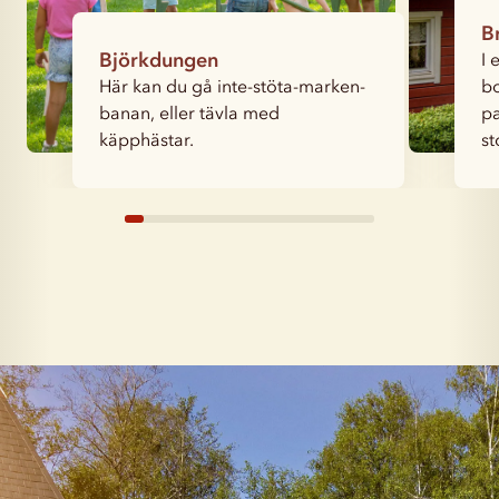
B
Björkdungen
I 
Här kan du gå inte-stöta-marken-
b
banan, eller tävla med
pa
käpphästar.
st